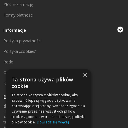
Złóż reklamację
Formy płatności
Informacje
Polityka prywatności
Polityka „cookies”
Rodo
O firmie
×
Ta strona używa plików
Kontakt
cookie
Ta strona korzysta z plików cookie, aby
Dane kontaktowe:
zapewnić lepszą wygodę użytkowania.
drukarniamobart.pl
Korzystając z tej strony, wyrażasz zgodę na
używanie przez nas wszystkich plików
ul. św. Rocha 125/127
cookie zgodnie z warunkami naszej polityki
42-200 Częstochowa
tel. +48 790 709 459
plików cookie.
Dowiedz się więcej
e-mail:
biuro@mobart.pl