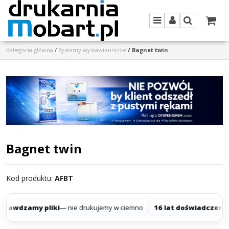
Menu
Panel
Szukaj
Kategoria główna
/
Systemy wystawiennicze
/
Bagnet twin
Bagnet twin
Kod produktu
:
AFBT
rawdzamy pliki
— nie drukujemy w ciemno
16 lat doświadczenia