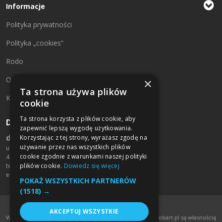
Informacje
Polityka prywatności
Polityka „cookies”
Rodo
O firmie
×
Ta strona używa plików
Kontakt
cookie
Ta strona korzysta z plików cookie, aby
Dane kontaktowe:
zapewnić lepszą wygodę użytkowania.
drukarniamobart.pl
Korzystając z tej strony, wyrażasz zgodę na
używanie przez nas wszystkich plików
ul. św. Rocha 125/127
cookie zgodnie z warunkami naszej polityki
42-200 Częstochowa
tel. +48 790 709 459
plików cookie.
Dowiedz się więcej
e-mail:
biuro@mobart.pl
POKAŻ WSZYSTKICH PARTNERÓW
(1518) →
AKCEPTUJ WSZYSTKIE
Wszelkie treści umieszczone na stronie www.drukarniamobart.pl są własnością