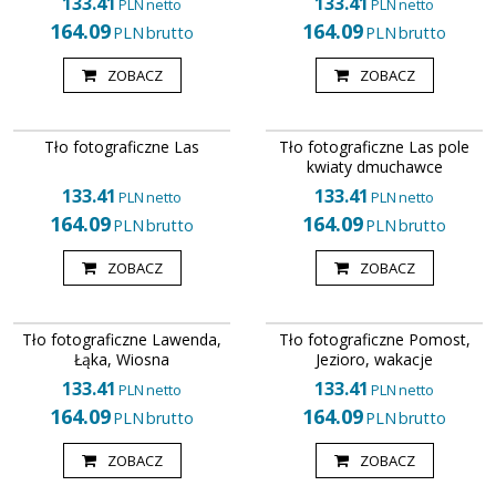
133.41
133.41
PLN
netto
PLN
netto
164.09
164.09
PLN
brutto
PLN
brutto
ZOBACZ
ZOBACZ
TFU175
TFU262
Tło fotograficzne LAS 158 x 300
Tło fotograficzne LAS 158 x 300
Tło fotograficzne Las
Tło fotograficzne Las pole
cm, 158 x 400 cm
cm, 158 x 400 cm
kwiaty dmuchawce
133.41
133.41
PLN
netto
PLN
netto
164.09
164.09
PLN
brutto
PLN
brutto
ZOBACZ
ZOBACZ
TFU266
TFU264
Tło fotograficzne LAS 158 x 300
Tło fotograficzne LAS 158 x 300
Tło fotograficzne Lawenda,
Tło fotograficzne Pomost,
cm, 158 x 400 cm
cm, 158 x 400 cm
Łąka, Wiosna
Jezioro, wakacje
133.41
133.41
PLN
netto
PLN
netto
164.09
164.09
PLN
brutto
PLN
brutto
ZOBACZ
ZOBACZ