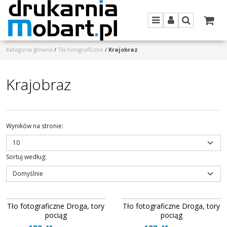
Menu
Panel
Szukaj
Kategoria główna
/
Tła fotograficzne
/
Krajobraz
Krajobraz
Wyników na stronie
:
Sortuj według
:
TFU326
TFU340
Tło fotograficzne Droga, tory
Tło fotograficzne Droga, tory
Tło fotograficzne Droga, tory
Tło fotograficzne Droga, tory
pociąg 158 x 300 cm, 158 x 400 cm
pociąg 158 x 300 cm, 158 x 400 cm
pociąg
pociąg