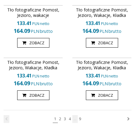
TFU267
TFU322
Tło fotograficzne LAS 158 x 300
Tło fotograficzne Pomost Jezioro
Tło fotograficzne Pomost,
Tło fotograficzne Pomost,
cm, 158 x 400 cm
Kładka Krajobraz 158 x 300 cm,
Jezioro, wakacje
Jezioro, Wakacje, Kładka
158 x 400 cm
133.41
133.41
PLN
netto
PLN
netto
164.09
164.09
PLN
brutto
PLN
brutto
ZOBACZ
ZOBACZ
TFU323
TFU324
Tło fotograficzne Pomost Jezioro
Tło fotograficzne Pomost Jezioro
Tło fotograficzne Pomost,
Tło fotograficzne Pomost,
Kładka Krajobraz 158 x 300 cm,
Kładka Krajobraz 158 x 300 cm,
Jezioro, Wakacje, Kładka
Jezioro, Wakacje, Kładka
158 x 400 cm
158 x 400 cm
133.41
133.41
PLN
netto
PLN
netto
164.09
164.09
PLN
brutto
PLN
brutto
ZOBACZ
ZOBACZ
1
2
3
4
...
9