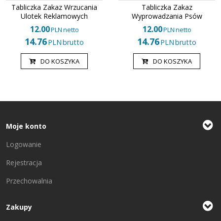
Tabliczka Zakaz Wrzucania
Tabliczka Zakaz
Ulotek Reklamowych
Wyprowadzania Psów
12.00
12.00
PLN
netto
PLN
netto
14.76
14.76
PLN
brutto
PLN
brutto
DO KOSZYKA
DO KOSZYKA
Moje konto
Logowanie
Rejestracja
Przechowalnia
Zakupy