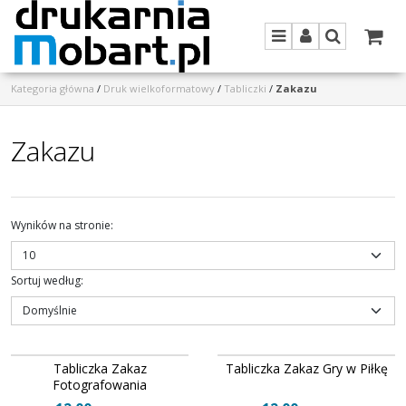
Menu
Panel
Szukaj
Kategoria główna
/
Druk wielkoformatowy
/
Tabliczki
/
Zakazu
Zakazu
Wyników na stronie
:
Sortuj według
:
369260
586073
Tabliczka Zakaz
Tabliczka Zakaz Gry w Piłkę
Fotografowania