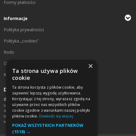
Formy płatności
Informacje
Polityka prywatności
Polityka „cookies”
Rodo
O firmie
×
Ta strona używa plików
Kontakt
cookie
Ta strona korzysta z plików cookie, aby
Dane kontaktowe:
zapewnić lepszą wygodę użytkowania.
drukarniamobart.pl
Korzystając z tej strony, wyrażasz zgodę na
używanie przez nas wszystkich plików
ul. św. Rocha 125/127
cookie zgodnie z warunkami naszej polityki
42-200 Częstochowa
plików cookie.
Dowiedz się więcej
tel. +48 790 709 459
e-mail:
biuro@mobart.pl
POKAŻ WSZYSTKICH PARTNERÓW
(1518) →