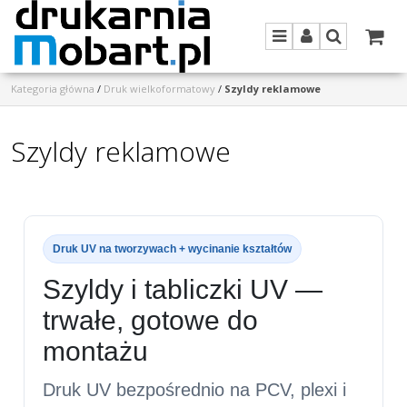
Menu
Panel
Szukaj
Kategoria główna
/
Druk wielkoformatowy
/
Szyldy reklamowe
Szyldy reklamowe
Druk UV na tworzywach + wycinanie kształtów
Szyldy i tabliczki UV —
trwałe, gotowe do
montażu
Druk UV bezpośrednio na
PCV, plexi i