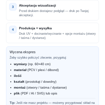
Akceptacja wizualizacji
3
Przed drukiem dostajesz podgląd — druk po Twojej
akceptacji.
Produkcja + wysyłka
4
Druk UV + docinanie/wycinanie + opcje montażu (otwory
/ taśma / dystanse).
Wycena ekspres
Żeby szybko policzyć zlecenie, przygotuj:
wymiary
(np. 60×40 cm)
materiał
(PCV / plexi / dibond)
ilość
kształt
(prostokąt / dowolny)
montaż
(otwory / taśma / dystanse)
plik
(PDF / AI / SVG) lub opis
Tip:
Jeśli nie masz projektu — możemy przygotować skład na