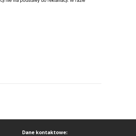
cji nie ma podstawy do reklamacji. W razie
Dane kontaktowe: