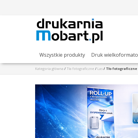
Wszystkie produkty
Druk wielkoformat
Kategoria główna
/
Tła fotograficzne
/
Las
/
Tło fotograficzne