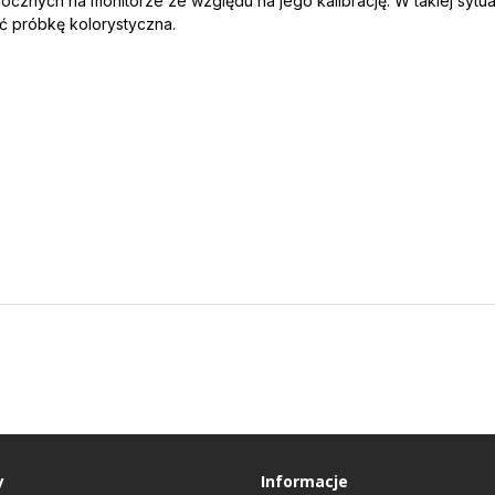
docznych na monitorze ze względu na jego kalibrację. W takiej sytua
ć próbkę kolorystyczna.
y
Informacje