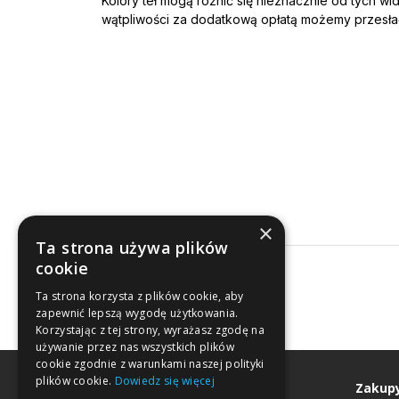
Kolory teł mogą różnić się nieznacznie od tych wi
wątpliwości za dodatkową opłatą możemy przesła
×
Ta strona używa plików
cookie
Ta strona korzysta z plików cookie, aby
zapewnić lepszą wygodę użytkowania.
Korzystając z tej strony, wyrażasz zgodę na
używanie przez nas wszystkich plików
cookie zgodnie z warunkami naszej polityki
plików cookie.
Dowiedz się więcej
Moje konto
Zakup