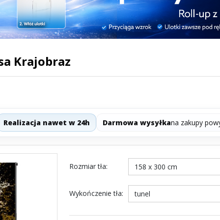
sa Krajobraz
acja nawet w 24h
Darmowa wysyłka
na zakupy powyżej 100z
Rozmiar tła
:
Wykończenie tła
: