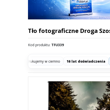
Tło fotograficzne Droga Szo
Kod produktu
:
TFU339
ki
— nie drukujemy w ciemno
16 lat doświadczenia
Realiz