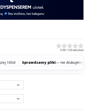
0.00
/
5
(
0
głosów)
ł
Sprawdzamy pliki
— nie drukujemy w ciemno
16 lat do