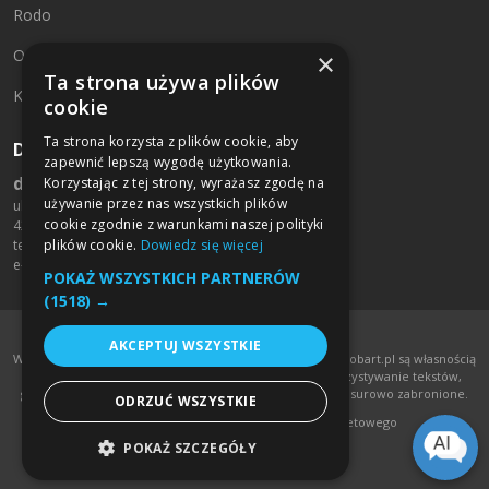
Rodo
O firmie
×
Ta strona używa plików
Kontakt
cookie
Ta strona korzysta z plików cookie, aby
Dane kontaktowe:
zapewnić lepszą wygodę użytkowania.
drukarniamobart.pl
Korzystając z tej strony, wyrażasz zgodę na
używanie przez nas wszystkich plików
ul. św. Rocha 125/127
cookie zgodnie z warunkami naszej polityki
42-200 Częstochowa
plików cookie.
Dowiedz się więcej
tel. +48 790 709 459
e-mail:
biuro@mobart.pl
POKAŻ WSZYSTKICH PARTNERÓW
(1518) →
AKCEPTUJ WSZYSTKIE
Wszelkie treści umieszczone na stronie www.drukarniamobart.pl są własnością
Mobart Sp. J. Stachura & Stachura. Kopiowanie i wykorzystywanie tekstów,
grafik oraz zdjęć ze strony www.drukarniamobart.pl jest surowo zabronione.
ODRZUĆ WSZYSTKIE
InfoSerwis
-
oprogramowanie sklepu internetowego
POKAŻ SZCZEGÓŁY