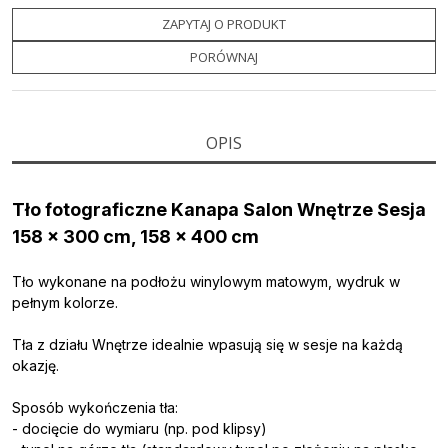
e
t
o
y
z
b
t
p
L
i
ZAPYTAJ O PRODUKT
o
e
i
e
o
r
n
l
PORÓWNAJ
k
k
s
i
ę
OPIS
Tło fotograficzne Kanapa Salon Wnętrze Sesja
158 x 300 cm, 158 x 400 cm
Tło wykonane na podłożu winylowym matowym, wydruk w
pełnym kolorze.
Tła z działu Wnętrze idealnie wpasują się w sesje na każdą
okazję.
Sposób wykończenia tła:
- docięcie do wymiaru (np. pod klipsy)