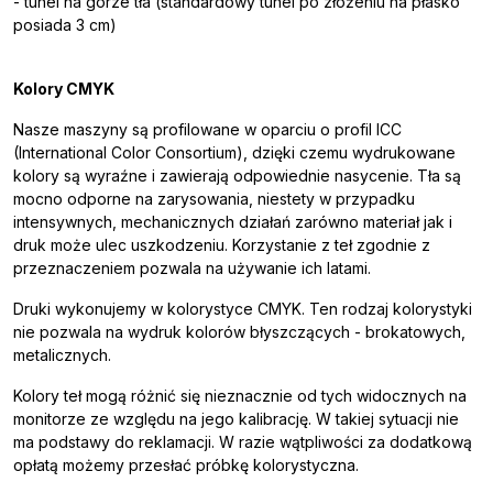
- tunel na górze tła (standardowy tunel po złożeniu na płasko
posiada 3 cm)
Kolory CMYK
Nasze maszyny są profilowane w oparciu o profil ICC
(International Color Consortium), dzięki czemu wydrukowane
kolory są wyraźne i zawierają odpowiednie nasycenie. Tła są
mocno odporne na zarysowania, niestety w przypadku
intensywnych, mechanicznych działań zarówno materiał jak i
druk może ulec uszkodzeniu. Korzystanie z teł zgodnie z
przeznaczeniem pozwala na używanie ich latami.
Druki wykonujemy w kolorystyce CMYK. Ten rodzaj kolorystyki
nie pozwala na wydruk kolorów błyszczących - brokatowych,
metalicznych.
Kolory teł mogą różnić się nieznacznie od tych widocznych na
monitorze ze względu na jego kalibrację. W takiej sytuacji nie
ma podstawy do reklamacji. W razie wątpliwości za dodatkową
opłatą możemy przesłać próbkę kolorystyczna.