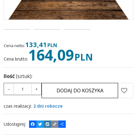
133,41
PLN
Cena netto
:
164,09
PLN
Cena brutto
:
Ilość
(sztuk)
:
−
+
DODAJ DO KOSZYKA
czas realizacji
:
2 dni robocze
Udostępnij
:
F
T
W
C
P
a
w
y
o
o
c
i
k
p
d