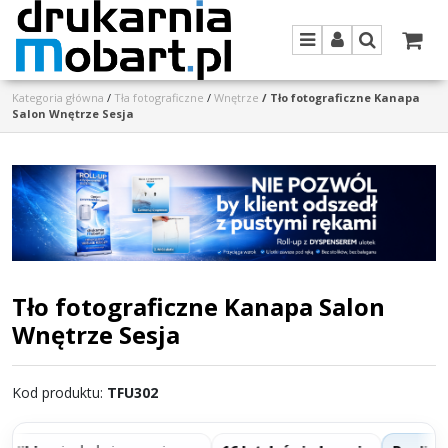
Menu
Panel
Szukaj
Kategoria główna
/
Tła fotograficzne
/
Wnętrze
/
Tło fotograficzne Kanapa
Salon Wnętrze Sesja
Tło fotograficzne Kanapa Salon
Wnętrze Sesja
Kod produktu
:
TFU302