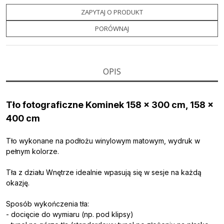
e
t
o
y
z
b
t
p
L
i
ZAPYTAJ O PRODUKT
o
e
i
e
o
r
n
l
PORÓWNAJ
k
k
s
i
ę
OPIS
Tło fotograficzne Kominek 158 x 300 cm, 158 x
400 cm
Tło wykonane na podłożu winylowym matowym, wydruk w
pełnym kolorze.
Tła z działu Wnętrze idealnie wpasują się w sesje na każdą
okazję.
Sposób wykończenia tła:
- docięcie do wymiaru (np. pod klipsy)