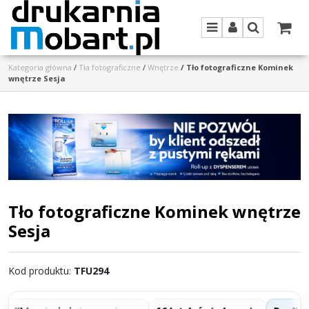
Menu
Panel
Szukaj
Kategoria główna
/
Tła fotograficzne
/
Wnętrze
/
Tło fotograficzne Kominek
wnętrze Sesja
Tło fotograficzne Kominek wnętrze
Sesja
Kod produktu
:
TFU294