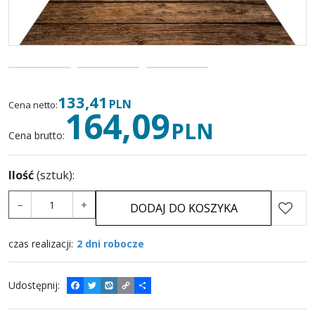
133,41
PLN
Cena netto
:
164,09
PLN
Cena brutto
:
Ilość
(sztuk)
:
−
+
DODAJ DO KOSZYKA
czas realizacji
:
2 dni robocze
Udostępnij
:
F
T
W
C
P
a
w
y
o
o
c
i
k
p
d