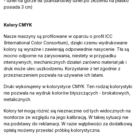
- tunel na górze tła (standardowy tunel po złożeniu na płasko
posiada 3 cm)
Kolory CMYK
Nasze maszyny są profilowane w oparciu o profil ICC
(International Color Consortium), dzięki czemu wydrukowane
kolory są wyraźne i zawierają odpowiednie nasycenie. Tła są
mocno odporne na zarysowania, niestety w przypadku
intensywnych, mechanicznych działań zarówno materiał jak i
druk może ulec uszkodzeniu. Korzystanie z teł zgodnie z
przeznaczeniem pozwala na używanie ich latami.
Druki wykonujemy w kolorystyce CMYK. Ten rodzaj kolorystyki
nie pozwala na wydruk kolorów błyszczących - brokatowych,
metalicznych.
Kolory teł mogą różnić się nieznacznie od tych widocznych na
monitorze ze względu na jego kalibrację. W takiej sytuacji nie
ma podstawy do reklamacji. W razie wątpliwości za dodatkową
opłatą możemy przesłać próbkę kolorystyczna.