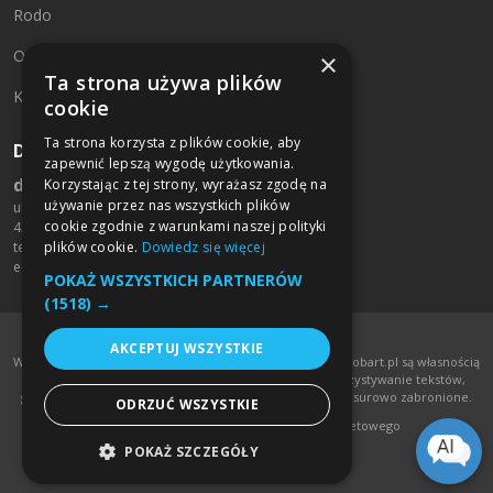
Rodo
O firmie
×
Ta strona używa plików
Kontakt
cookie
Ta strona korzysta z plików cookie, aby
Dane kontaktowe:
zapewnić lepszą wygodę użytkowania.
drukarniamobart.pl
Korzystając z tej strony, wyrażasz zgodę na
używanie przez nas wszystkich plików
ul. św. Rocha 125/127
cookie zgodnie z warunkami naszej polityki
42-200 Częstochowa
plików cookie.
Dowiedz się więcej
tel. +48 790 709 459
e-mail:
biuro@mobart.pl
POKAŻ WSZYSTKICH PARTNERÓW
(1518) →
AKCEPTUJ WSZYSTKIE
Wszelkie treści umieszczone na stronie www.drukarniamobart.pl są własnością
Mobart Sp. J. Stachura & Stachura. Kopiowanie i wykorzystywanie tekstów,
grafik oraz zdjęć ze strony www.drukarniamobart.pl jest surowo zabronione.
ODRZUĆ WSZYSTKIE
InfoSerwis
-
oprogramowanie sklepu internetowego
POKAŻ SZCZEGÓŁY